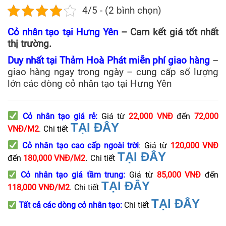
4/5 - (2 bình chọn)
Cỏ nhân tạo tại Hưng Yên
– Cam kết giá tốt nhất
thị trường.
Duy nhất tại Thảm Hoà Phát miễn phí giao hàng
–
giao hàng ngay trong ngày – cung cấp số lượng
lớn các dòng cỏ nhân tạo tại Hưng Yên
Cỏ nhân tạo giá rẻ
:
Giá từ
22,000 VNĐ
đến
72,000
TẠI ĐÂY
VNĐ/M2
.
Chi tiết
Cỏ nhân tạo cao cấp ngoài trời
:
Giá từ
120,000 VNĐ
TẠI ĐÂY
.
đến
180,000 VNĐ/M2
Chi tiết
Cỏ nhân tạo giá tầm trung
:
Giá từ
85,000 VNĐ
đến
TẠI ĐÂY
118,000 VNĐ/M2
.
Chi tiết
TẠI ĐÂY
Tất cả các dòng cỏ nhân tạo
:
Chi tiết