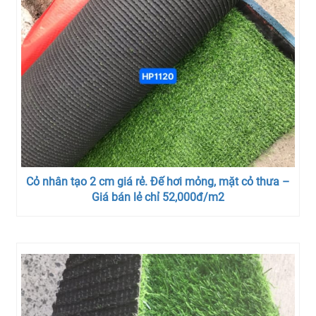
Cỏ nhân tạo 2 cm giá rẻ. Đế hơi mỏng, mặt cỏ thưa –
Giá bán lẻ chỉ 52,000đ/m2