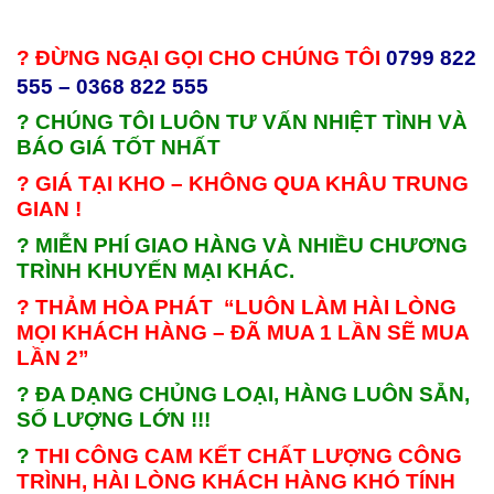
? ĐỪNG NGẠI GỌI CHO CHÚNG TÔI
0799 822
555 – 0368 822 555
? CHÚNG TÔI LUÔN TƯ VẤN NHIỆT TÌNH VÀ
BÁO GIÁ TỐT NHẤT
? GIÁ TẠI KHO – KHÔNG QUA KHÂU TRUNG
GIAN !
? MIỄN PHÍ GIAO HÀNG VÀ NHIỀU CHƯƠNG
TRÌNH KHUYẾN MẠI KHÁC.
? THẢM HÒA PHÁT “LUÔN LÀM HÀI LÒNG
MỌI KHÁCH HÀNG – ĐÃ MUA 1 LẦN SẼ MUA
LẦN 2”
? ĐA DẠNG CHỦNG LOẠI, HÀNG LUÔN SẴN,
SỐ LƯỢNG LỚN !!!
?
THI CÔNG CAM KẾT CHẤT LƯỢNG CÔNG
TRÌNH, HÀI LÒNG KHÁCH HÀNG KHÓ TÍNH