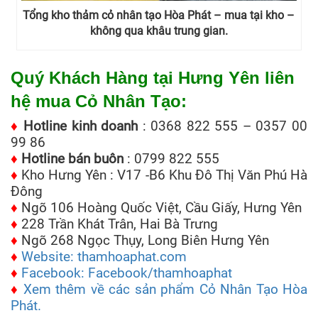
Tổng kho thảm cỏ nhân tạo Hòa Phát – mua tại kho –
không qua khâu trung gian.
Quý Khách Hàng tại Hưng Yên liên
hệ mua Cỏ Nhân Tạo:
♦
Hotline kinh doanh
: 0368 822 555 – 0357 00
99 86
♦
Hotline bán buôn
: 0799 822 555
♦
Kho Hưng Yên : V17 -B6 Khu Đô Thị Văn Phú Hà
Đông
♦
Ngõ 106 Hoàng Quốc Việt, Cầu Giấy, Hưng Yên
♦
228 Trần Khát Trân, Hai Bà Trưng
♦
Ngõ 268 Ngọc Thụy, Long Biên Hưng Yên
♦
Website: thamhoaphat.com
♦
Facebook: Facebook/thamhoaphat
♦
Xem thêm về các sản phẩm Cỏ Nhân Tạo Hòa
Phát.