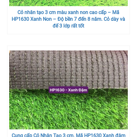
Cỏ nhân tạo 3 cm màu xanh non cao cấp – Mã
HP1630 Xanh Non – Độ bền 7 đến 8 năm. Cỏ dày và
đế 3 lớp rất tốt
Cung cấp Cỏ Nhân Tạo 3 cm. Mã HP1630 Xanh đậm