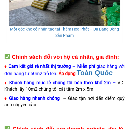
Một góc kho cỏ nhân tạo tại Thảm Hoà Phát – Đa Dạng Dòng
Sản Phẩm
Chính sách đối với hộ cá nhân, gia đình:
♦
Cam kết
giá rẻ nhất thị trường
–
Miễn phí
giao hàng với
Toàn Quốc
đơn hàng từ 50m2 trở lên.
Áp dụng
♦
Khách hàng mua lẻ chúng tôi bán theo khổ 2m –
VD:
Khách lấy 10m2 chúng tôi cắt tấm 2m x 5m
♦
Giao hàng nhanh chóng
–
Giao tận nơi đến điểm quý
anh chị yêu cầu.
Chính sách đối với doanh nghiệp, đại lý,