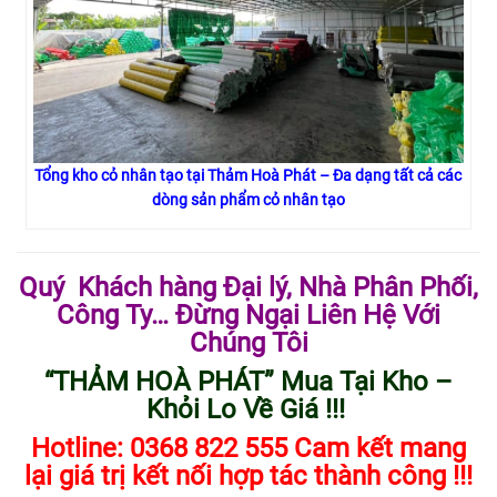
Tổng kho cỏ nhân tạo tại Thảm Hoà Phát – Đa dạng tất cả các
dòng sản phẩm cỏ nhân tạo
Quý Khách hàng Đại lý, Nhà Phân Phối,
Công Ty… Đừng Ngại Liên Hệ Với
Chúng Tôi
“THẢM HOÀ PHÁT” Mua Tại Kho –
Khỏi Lo Về Giá !!!
Hotline: 0368 822 555 Cam kết mang
lại giá trị kết nối hợp tác thành công !!!