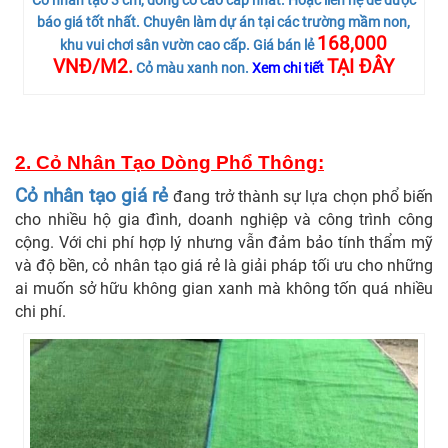
Cỏ nhân tạo 3 cm, dòng cỏ cao cấp nhất. Hoặc liên hệ để được
báo giá tốt nhất. Chuyên làm dự án tại các trường mầm non,
168,000
khu vui chơi sân vườn cao cấp. Giá bán lẻ
VNĐ/M2.
TẠI ĐÂY
Cỏ màu xanh non.
Xem chi tiết
2.
Cỏ Nhân Tạo Dòng Phổ Thông
:
Cỏ nhân tạo giá rẻ
đang trở thành sự lựa chọn phổ biến
cho nhiều hộ gia đình, doanh nghiệp và công trình công
cộng. Với chi phí hợp lý nhưng vẫn đảm bảo tính thẩm mỹ
và độ bền, cỏ nhân tạo giá rẻ là giải pháp tối ưu cho những
ai muốn sở hữu không gian xanh mà không tốn quá nhiều
chi phí.