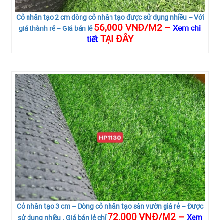
Cỏ nhân tạo 2 cm dòng cỏ nhân tạo được sử dụng nhiều – Với
56,000 VNĐ/M2 –
Xem chi
giá thành rẻ – Giá bán lẻ
TẠI ĐÂY
tiết
Cỏ nhân tạo 3 cm – Dòng cỏ nhân tạo sân vườn giá rẻ – Được
72,000 VNĐ/M2 –
Xem
sử dụng nhiều . Giá bán lẻ chỉ