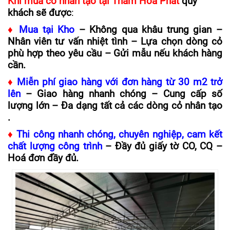
Khi mua cỏ nhân tạo tại Thảm Hoà Phát
quý
khách sẽ được
:
♦
Mua tại Kho
– Không qua khâu trung gian –
Nhân viên tư vấn nhiệt tình – Lựa chọn dòng cỏ
phù hợp theo yêu cầu – Gửi mẫu nếu khách hàng
cần.
♦
Miễn phí giao hàng với đơn hàng từ 30 m2 trở
lên
– Giao hàng nhanh chóng – Cung cấp số
lượng lớn – Đa dạng tất cả các dòng cỏ nhân tạo
.
♦
Thi công nhanh chóng, chuyên nghiệp, cam kết
chất lượng công trình
– Đầy đủ giấy tờ CO, CQ –
Hoá đơn đầy đủ.