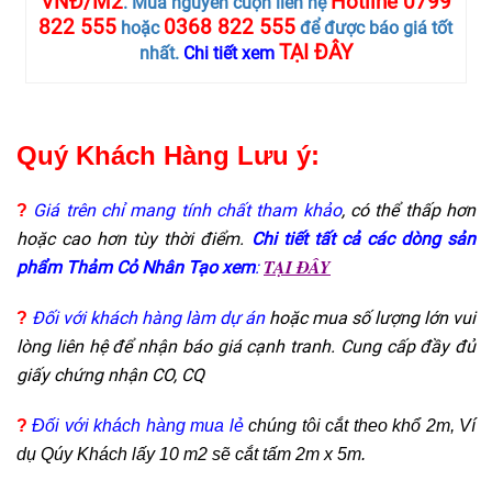
VNĐ/M2
Hotline 0799
. Mua nguyên cuộn liên hệ
822 555
0368 822 555
hoặc
để được báo giá tốt
TẠI ĐÂY
nhất.
Chi tiết xem
Quý Khách Hàng Lưu ý:
Giá trên chỉ mang tính chất tham khảo
, có thể thấp hơn
?
hoặc cao hơn tùy thời điểm.
Chi tiết tất cả các dòng sản
TẠI ĐÂY
phẩm Thảm Cỏ Nhân Tạo xem
:
Đối với khách hàng làm dự án
hoặc mua số lượng lớn vui
?
lòng liên hệ để nhận báo giá cạnh tranh. Cung cấp đầy đủ
giấy chứng nhận CO, CQ
?
Đối
với khách hàng mua lẻ
chúng tôi cắt theo khổ 2m, Ví
dụ Qúy Khách lấy 10 m2 sẽ cắt tấm 2m x 5m.