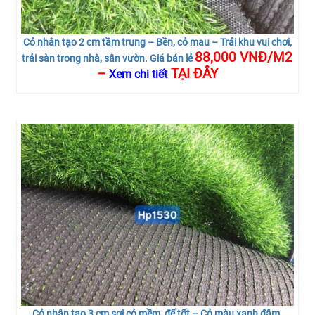
Cỏ nhân tạo 2 cm tầm trung – Bền, cỏ mau – Trải khu vui chơi,
88,000 VNĐ/M2
trải sàn trong nhà, sân vườn. Giá bán lẻ
–
TẠI ĐÂY
Xem chi tiết
Cỏ nhân tạo 3 cm sợi cỏ mềm, đế tốt – Cỏ màu xanh đậm.