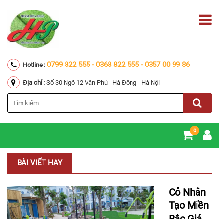
0799 822 555 - 0368 822 555 - 0357 00 99 86
Hotline :
Địa chỉ :
Số 30 Ngõ 12 Văn Phú - Hà Đông - Hà Nội
0
BÀI VIẾT HAY
Cỏ Nhân
Tạo Miền
Bắc Giá