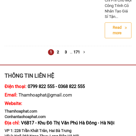
Chi Phí Cho Mọi
Công Trình Cỏ
Nhân Tạo Giá
Sỉ Tận...
Read
more
1
2
3
…
171
THÔNG TIN LIÊN HỆ
Điện thoại:
0799 822 555 - 0368 822 555
Email:
Thamhoaphat@gmail.com
Website:
Thamhoaphat.com
Conhantaohoaphat.com
Địa chỉ:
V6B17 - Khu Đô Thị Văn Phú Hà Đông - Hà Nội
VP 1: 228 Trần Khát Trân, Hai Bà Trưng