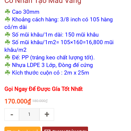
Cỏ Nhân Tạo Màu Vàng
Cao 30mm
Khoảng cách hàng: 3/8 inch có 105 hàng
cỏ/m dài
Số mũi khâu/1m dài: 150 mũi khâu
Số mũi khâu/1m2= 105×160=16,800 mũi
khâu/m2
Đế: PP (tráng keo chất lượng tốt).
Nhựa LDPE 3 Lớp, Đòng đế cứng
Kích thước cuộn cỏ : 2m x 25m
Gọi Ngay Để Được Gía Tốt Nhất
170.000
₫
180.000
₫
-
+