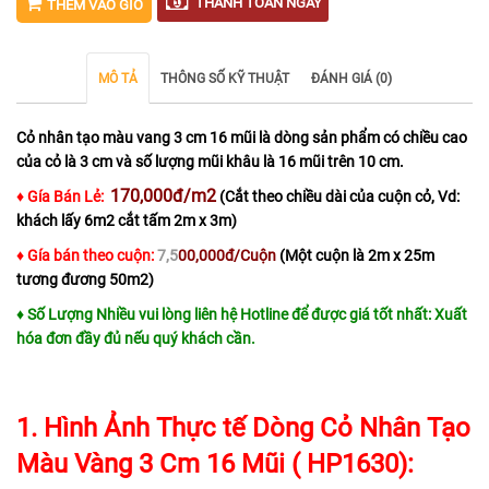
THANH TOÁN NGAY
THÊM VÀO GIỎ
MÔ TẢ
THÔNG SỐ KỸ THUẬT
ĐÁNH GIÁ (0)
Cỏ nhân tạo màu vang 3 cm 16 mũi là dòng sản phẩm có chiều cao
của cỏ là 3 cm và số lượng mũi khâu là 16 mũi trên 10 cm.
170,000đ/m2
♦ Gía Bán Lẻ:
(Cắt theo chiều dài của cuộn cỏ, Vd:
khách lấy 6m2 cắt tấm 2m x 3m)
♦ Gía bán theo cuộn:
7,5
00,000đ/Cuộn
(Một cuộn là 2m x 25m
tương đương 50m2)
♦ Số Lượng Nhiều vui lòng liên hệ Hotline để được giá tốt nhất: Xuất
hóa đơn đầy đủ nếu quý khách cần.
1. Hình Ảnh Thực tế Dòng Cỏ Nhân Tạo
Màu Vàng 3 Cm 16 Mũi ( HP1630):