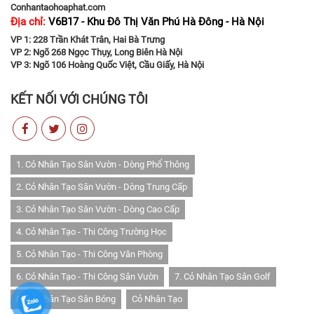
Conhantaohoaphat.com
Địa chỉ:
V6B17 - Khu Đô Thị Văn Phú Hà Đông - Hà Nội
VP 1: 228 Trần Khát Trân, Hai Bà Trưng
VP 2: Ngõ 268 Ngọc Thụy, Long Biên Hà Nội
VP 3: Ngõ 106 Hoàng Quốc Việt, Cầu Giấy, Hà Nội
KẾT NỐI VỚI CHÚNG TÔI
1. Cỏ Nhân Tạo Sân Vườn - Dòng Phổ Thông
2. Cỏ Nhân Tạo Sân Vườn - Dòng Trung Cấp
3. Cỏ Nhân Tạo Sân Vườn - Dòng Cao Cấp
4. Cỏ Nhân Tạo - Thi Công Trường Học
5. Cỏ Nhân Tạo - Thi Công Văn Phòng
6. Cỏ Nhân Tạo - Thi Công Sân Vườn
7. Cỏ Nhân Tạo Sân Golf
8. Cỏ Nhân Tạo Sân Bóng
Cỏ Nhân Tạo