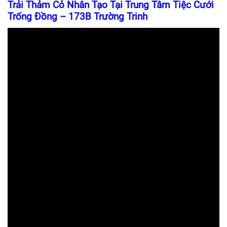
Trải Thảm Cỏ Nhân Tạo Tại Trung Tâm Tiệc Cưới
Trống Đồng – 173B Trường Trinh