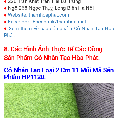
♦
228 Trần Khát Trân, Hai Bà Trưng
♦
Ngõ 268 Ngọc Thụy, Long Biên Hà Nội
♦
Website: thamhoaphat.com
♦
Facebook: Facebook/thamhoaphat
♦
Xem thêm về các sản phẩm Cỏ Nhân Tạo Hòa
Phát.
8. Các Hình Ảnh Thực Tế Các Dòng
Sản Phẩm Cỏ Nhân Tạo Hòa Phát:
Cỏ Nhân Tạo Loại 2 Cm 11 Mũi Mã Sản
Phẩm HP1120: