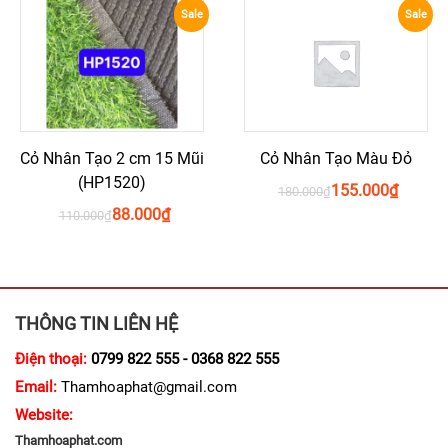
Sale
Sale
Cỏ Nhân Tạo 2 cm 15 Mũi
Cỏ Nhân Tạo Màu Đỏ
(HP1520)
155.000
₫
180.000
₫
88.000
₫
110.000
₫
THÔNG TIN LIÊN HỆ
Điện thoại:
0799 822 555 - 0368 822 555
Email:
Thamhoaphat@gmail.com
Website:
Thamhoaphat.com