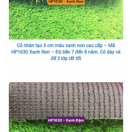
Cỏ nhân tạo 3 cm màu xanh non cao cấp – Mã
HP1630 Xanh Non – Độ bền 7 đến 8 năm. Cỏ dày và
đế 3 lớp rất tốt