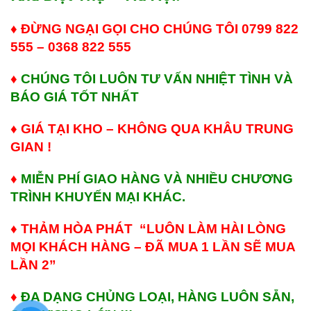
♦ ĐỪNG NGẠI GỌI CHO CHÚNG TÔI 0799 822
555 – 0368 822 555
♦
CHÚNG TÔI LUÔN TƯ VẤN NHIỆT TÌNH VÀ
BÁO GIÁ TỐT NHẤT
♦
GIÁ TẠI KHO – KHÔNG QUA KHÂU TRUNG
GIAN !
♦
MIỄN PHÍ GIAO HÀNG VÀ NHIỀU CHƯƠNG
TRÌNH KHUYẾN MẠI KHÁC.
♦
THẢM HÒA PHÁT “LUÔN LÀM HÀI LÒNG
MỌI KHÁCH HÀNG – ĐÃ MUA 1 LẦN SẼ MUA
LẦN 2”
♦
ĐA DẠNG CHỦNG LOẠI, HÀNG LUÔN SẴN,