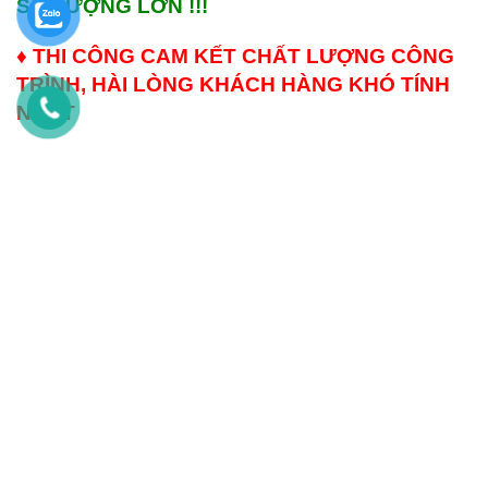
SỐ LƯỢNG LỚN !!!
♦
THI CÔNG CAM KẾT CHẤT LƯỢNG CÔNG
TRÌNH, HÀI LÒNG KHÁCH HÀNG KHÓ TÍNH
NHẤT
TIN CÙNG CHUYÊN MỤC
Cỏ Nhân Tạo Miền Bắc Giá Sỉ –
Cỏ Nhân Tạo TP.HCM – Cung
Cung Cấp Cỏ Nhân Tạo Chất
Cấp Cỏ Nhân Tạo Chất Lượng,
Lượng, Giá Tận Kho
Giá Tận Kho